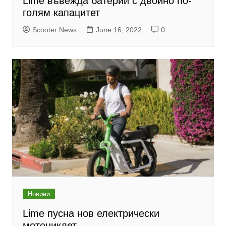
Lime въвежда батерии с двойно по-
голям капацитет
Scooter News
June 16, 2022
0
Новини
Lime пусна нов електрически
мотоциклет