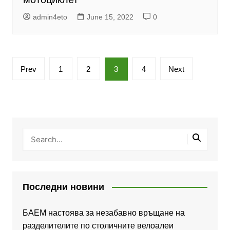
admin4eto
June 15, 2022
0
Posts
Prev
1
2
3
4
Next
pagination
Последни новини
БАЕМ настоява за незабавно връщане на
разделителите по столичните велоалеи