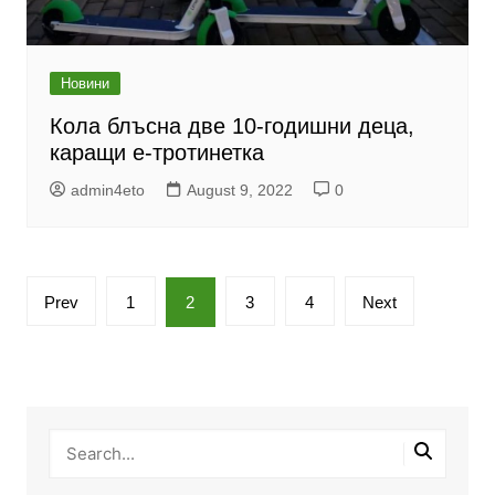
Новини
Кола блъсна две 10-годишни деца,
каращи е-тротинетка
admin4eto
August 9, 2022
0
Posts
Prev
1
2
3
4
Next
pagination