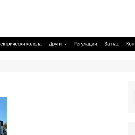
ектрически колела
Други
Регулации
За нас
Кон
Електрически
скейтбордове
Хувърбордове
One wheel