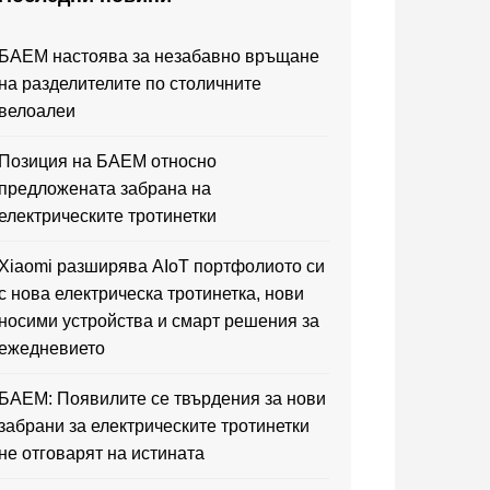
БАЕМ настоява за незабавно връщане
на разделителите по столичните
велоалеи
Позиция на БАЕМ относно
предложената забрана на
електрическите тротинетки
Xiaomi разширява AIoT портфолиото си
с нова електрическа тротинетка, нови
носими устройства и смарт решения за
ежедневието
БАЕМ: Появилите се твърдения за нови
забрани за електрическите тротинетки
не отговарят на истината