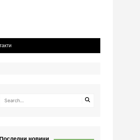
такти
Последни новини