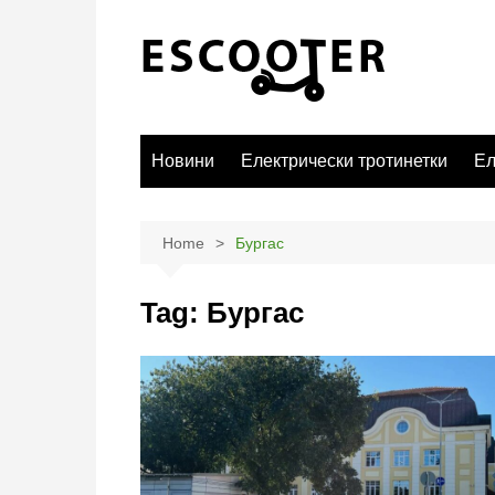
Skip
to
content
Новини
Електрически тротинетки
Ел
Home
Бургас
Tag:
Бургас